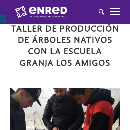
Abrir barra de herramientas
,
,
,
ENRED
LA CIUDAD
LA REGIÓN
MEDIA
TALLER DE PRODUCCIÓN
DE ÁRBOLES NATIVOS
CON LA ESCUELA
GRANJA LOS AMIGOS