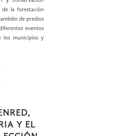
n y conservación
 de la forestación
también de predios
diferentes eventos
e los municipios y
ENRED,
IA Y EL