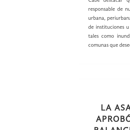
Cabe destacar q
responsable de nu
urbana, periurbana
de instituciones 
tales como inunda
comunas que deseen
LA AS
APROBÓ