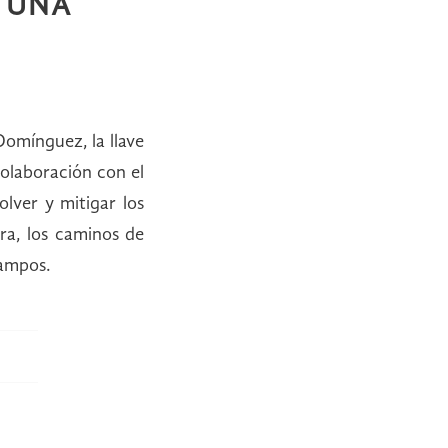
E UNA
Domínguez, la llave
olaboración con el
olver y mitigar los
rra, los caminos de
campos.