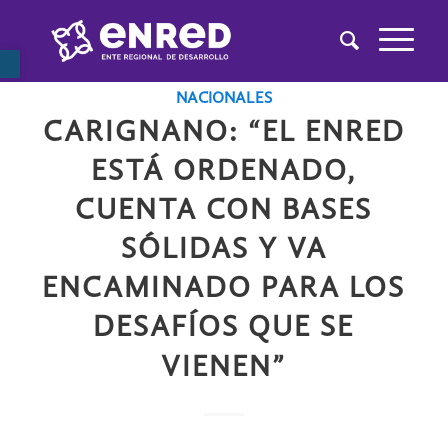
Abrir barra de herramientas
,
,
,
,
ENRED
LA CIUDAD
LA REGIÓN
MEDIA
NACIONALES
CARIGNANO: “EL ENRED
ESTÁ ORDENADO,
CUENTA CON BASES
SÓLIDAS Y VA
ENCAMINADO PARA LOS
DESAFÍOS QUE SE
VIENEN”