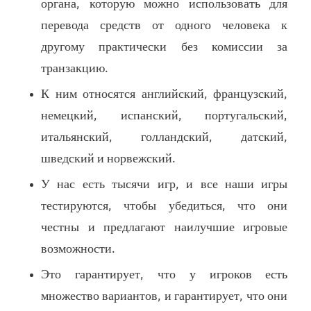
органа, которую можно использовать для
перевода средств от одного человека к
другому практически без комиссии за
транзакцию.
К ним относятся английский, французский,
немецкий, испанский, португальский,
итальянский, голландский, датский,
шведский и норвежский.
У нас есть тысячи игр, и все наши игры
тестируются, чтобы убедиться, что они
честны и предлагают наилучшие игровые
возможности.
Это гарантирует, что у игроков есть
множество вариантов, и гарантирует, что они