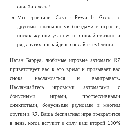
онлайн-слоты!
Мы сравнили Casino Rewards Group с
другими признанными брендами в отрасли,
поскольку они участвуют в онлайн-казино и
ряд других провайдеров онлайн-гемблинга.
Натан Барруа, любимые игровые автоматы R7
приветствует вас в это время и призывает вас
снова наслаждаться и выигрывать.
Наслаждайтесь игровыми автоматами с
бонусными играми, прогрессивными
джекпотами, бонусными раундами и многим
другим в R7. Ваша бесплатная игра прекратится
в день, когда вступит в силу ваш второй 100%