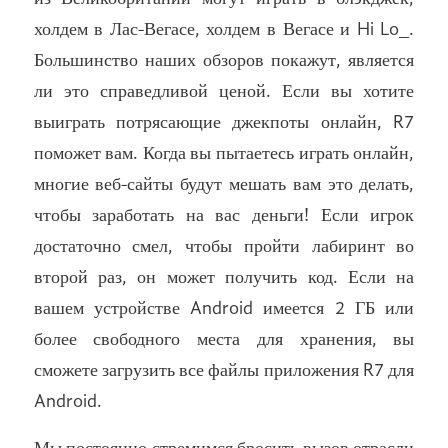
холдем в Лас-Вегасе, холдем в Вегасе и Hi Lo_.
Большинство наших обзоров покажут, является
ли это справедливой ценой. Если вы хотите
выиграть потрясающие джекпоты онлайн, R7
поможет вам. Когда вы пытаетесь играть онлайн,
многие веб-сайты будут мешать вам это делать,
чтобы заработать на вас деньги! Если игрок
достаточно смел, чтобы пройти лабиринт во
второй раз, он может получить код. Если на
вашем устройстве Android имеется 2 ГБ или
более свободного места для хранения, вы
сможете загрузить все файлы приложения R7 для
Android.