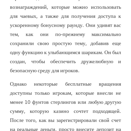
вознаграждений, которые можно использовать
для чаевых, а также для получения доступа к
ускоренному бонусному раунду. Они удивят вас
тем, как они по-прежнему максимально
сохранили свою простую тему, добавив еще
одну функцию к улыбающимся шарикам. Он был
создан, чтобы обеспечить дружелюбную и
безопасную среду для игроков.
Однако некоторые бесплатные вращения
доступны только игрокам, которые внесли не
менее 10 фунтов стерлингов или любую другую
сумму, которую казино сочтет подходящей.
После того, как вы зарегистрировали свой счет
на реальные деньги, просто внесите депозит на