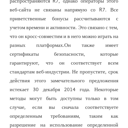
распространяются R7, однако операторы этого
веб-сайта не связаны напрямую со R7. Все
приветственные бонусы рассчитываются с
учетом времени и активности. Это связано с тем,
что он кросс-совместим и в него можно играть на
разных платформах.Он также имеет
сертификаты безопасности, которые
гарантируют, что он соответствует всем
стандартам веб-индустрии. Не пропустите, срок
действия этого замечательного предложения
истекает 30 декабря 2014 года. Некоторые
методы могут быть доступны только в том
случае, если вы сначала соответствуете
определенным требованиям, таким как
разрешение на использование определенной