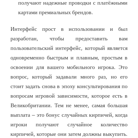
получают надежные проводки с платёжными
картами премиальных брендов.
Интерфейс прост в использовании и был
разработан, чтобы предоставить вам
пользовательский интерфейс, который является
одновременно быстрым и плавным, простым в
освоении для вашего мобильного игрока. Это
вопрос, который задавали много раз, но его
стоит задать снова в эпоху консультирования по
вопросам игровой зависимости, которое есть в
Великобритании. Тем не менее, самая большая
выплата – это бонус случайных кирпичей, когда
игроки получают случайное количество
кирпичей, которые они затем должны выкупить.