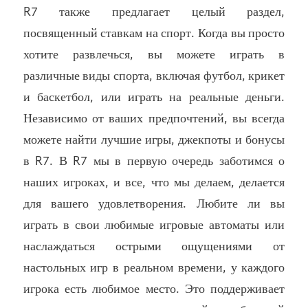
R7 также предлагает целый раздел,
посвященный ставкам на спорт. Когда вы просто
хотите развлечься, вы можете играть в
различные виды спорта, включая футбол, крикет
и баскетбол, или играть на реальные деньги.
Независимо от ваших предпочтений, вы всегда
можете найти лучшие игры, джекпоты и бонусы
в R7. В R7 мы в первую очередь заботимся о
наших игроках, и все, что мы делаем, делается
для вашего удовлетворения. Любите ли вы
играть в свои любимые игровые автоматы или
наслаждаться острыми ощущениями от
настольных игр в реальном времени, у каждого
игрока есть любимое место. Это поддерживает