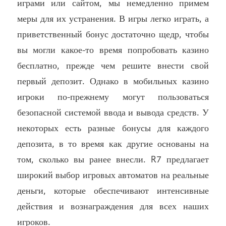
играми или сайтом, мы немедленно примем
меры для их устранения. В игры легко играть, а
приветственный бонус достаточно щедр, чтобы
вы могли какое-то время попробовать казино
бесплатно, прежде чем решите внести свой
первый депозит. Однако в мобильных казино
игроки по-прежнему могут пользоваться
безопасной системой ввода и вывода средств. У
некоторых есть разные бонусы для каждого
депозита, в то время как другие основаны на
том, сколько вы ранее внесли. R7 предлагает
широкий выбор игровых автоматов на реальные
деньги, которые обеспечивают интенсивные
действия и вознаграждения для всех наших
игроков.