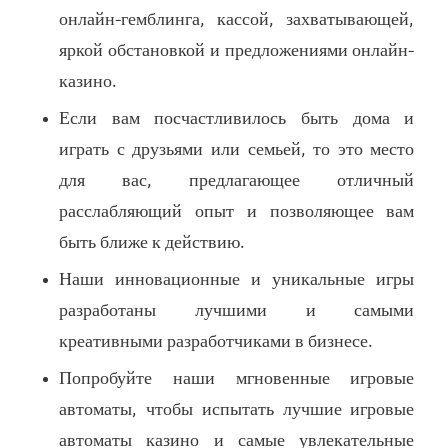
онлайн-гемблинга, кассой, захватывающей,
яркой обстановкой и предложениями онлайн-
казино.
Если вам посчастливилось быть дома и
играть с друзьями или семьей, то это место
для вас, предлагающее отличный
расслабляющий опыт и позволяющее вам
быть ближе к действию.
Наши инновационные и уникальные игры
разработаны лучшими и самыми
креативными разработчиками в бизнесе.
Попробуйте наши мгновенные игровые
автоматы, чтобы испытать лучшие игровые
автоматы казино и самые увлекательные