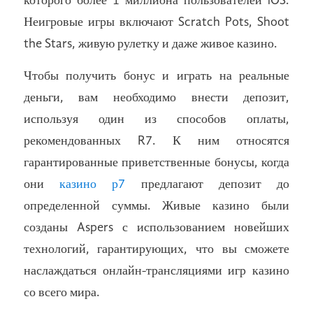
которого более 1 миллиона пользователей iOS.
Неигровые игры включают Scratch Pots, Shoot
the Stars, живую рулетку и даже живое казино.
Чтобы получить бонус и играть на реальные
деньги, вам необходимо внести депозит,
используя один из способов оплаты,
рекомендованных R7. К ним относятся
гарантированные приветственные бонусы, когда
они
казино р7
предлагают депозит до
определенной суммы. Живые казино были
созданы Aspers с использованием новейших
технологий, гарантирующих, что вы сможете
наслаждаться онлайн-трансляциями игр казино
со всего мира.