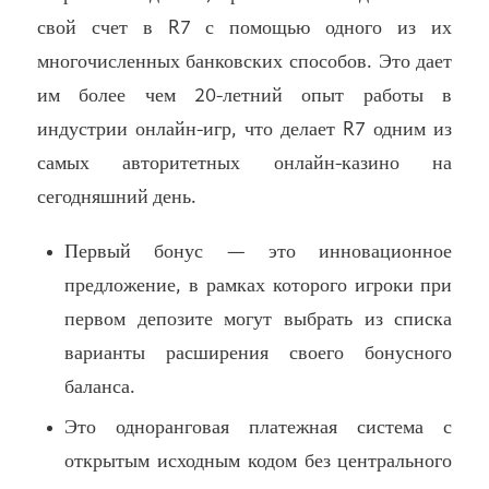
свой счет в R7 с помощью одного из их
многочисленных банковских способов. Это дает
им более чем 20-летний опыт работы в
индустрии онлайн-игр, что делает R7 одним из
самых авторитетных онлайн-казино на
сегодняшний день.
Первый бонус — это инновационное
предложение, в рамках которого игроки при
первом депозите могут выбрать из списка
варианты расширения своего бонусного
баланса.
Это одноранговая платежная система с
открытым исходным кодом без центрального