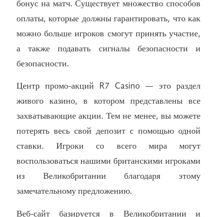
бонус на матч. Существует множество способов
оплаты, которые должны гарантировать, что как
можно больше игроков смогут принять участие,
а также подавать сигналы безопасности и
безопасности.
Центр промо-акций R7 Casino — это раздел
живого казино, в котором представлены все
захватывающие акции. Тем не менее, вы можете
потерять весь свой депозит с помощью одной
ставки. Игроки со всего мира могут
воспользоваться нашими британскими игроками
из Великобритании благодаря этому
замечательному предложению.
Веб-сайт базируется в Великобритании и