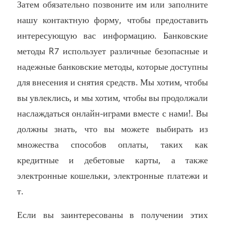
Затем обязательно позвоните им или заполните
нашу контактную форму, чтобы предоставить
интересующую вас информацию. Банковские
методы R7 использует различные безопасные и
надежные банковские методы, которые доступны
для внесения и снятия средств. Мы хотим, чтобы
вы увлеклись, и мы хотим, чтобы вы продолжали
наслаждаться онлайн-играми вместе с нами!. Вы
должны знать, что вы можете выбирать из
множества способов оплаты, таких как
кредитные и дебетовые карты, а также
электронные кошельки, электронные платежи и
т.
Если вы заинтересованы в получении этих