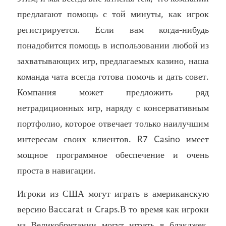
предлагают помощь с той минуты, как игрок
регистрируется. Если вам когда-нибудь
понадобится помощь в использовании любой из
захватывающих игр, предлагаемых казино, наша
команда чата всегда готова помочь и дать совет.
Компания может предложить ряд
нетрадиционных игр, наряду с консервативным
портфолио, которое отвечает только наилучшим
интересам своих клиентов. R7 Casino имеет
мощное программное обеспечение и очень
проста в навигации.
Игроки из США могут играть в американскую
версию Baccarat и Craps.В то время как игроки
из Великобритании могут играть в блэкджек,