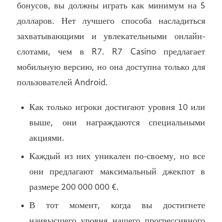
бонусов, вы должны играть как минимум на 5
долларов. Нет лучшего способа насладиться
захватывающими и увлекательными онлайн-
слотами, чем в R7. R7 Casino предлагает
мобильную версию, но она доступна только для
пользователей Android.
Как только игроки достигают уровня 10 или
выше, они награждаются специальными
акциями.
Каждый из них уникален по-своему, но все
они предлагают максимальный джекпот в
размере 200 000 000 €.
В тот момент, когда вы достигнете
наивысшего уровня нашего прогрессивного