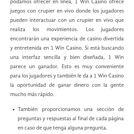
podamos ofrecer en línea, 1 Win Casino ofrece
juegos con crupier en vivo donde los jugadores
pueden interactuar con un crupier en vivo que
realiza los movimientos. Los jugadores
encontrarán una experiencia de casino divertida
y entretenida en 1 Win Casino. Si está buscando
una interfaz sencilla y bien diseñada, 1 Win
parece un ganador. Esto es muy conveniente
para los jugadores y también le da a 1 Win Casino
la oportunidad de ganar dinero con la gente
mucho más rápido.
También proporcionamos una sección de
preguntas y respuestas al final de cada página
en caso de que tenga alguna pregunta.