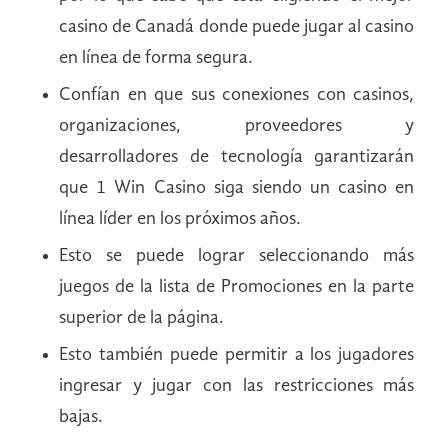
casino de Canadá donde puede jugar al casino
en línea de forma segura.
Confían en que sus conexiones con casinos,
organizaciones, proveedores y
desarrolladores de tecnología garantizarán
que 1 Win Casino siga siendo un casino en
línea líder en los próximos años.
Esto se puede lograr seleccionando más
juegos de la lista de Promociones en la parte
superior de la página.
Esto también puede permitir a los jugadores
ingresar y jugar con las restricciones más
bajas.