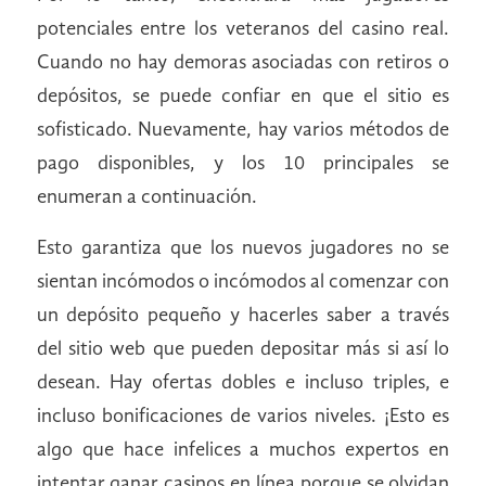
potenciales entre los veteranos del casino real.
Cuando no hay demoras asociadas con retiros o
depósitos, se puede confiar en que el sitio es
sofisticado. Nuevamente, hay varios métodos de
pago disponibles, y los 10 principales se
enumeran a continuación.
Esto garantiza que los nuevos jugadores no se
sientan incómodos o incómodos al comenzar con
un depósito pequeño y hacerles saber a través
del sitio web que pueden depositar más si así lo
desean. Hay ofertas dobles e incluso triples, e
incluso bonificaciones de varios niveles. ¡Esto es
algo que hace infelices a muchos expertos en
intentar ganar casinos en línea porque se olvidan