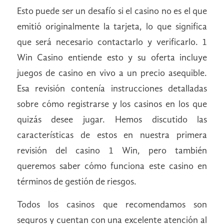
Esto puede ser un desafío si el casino no es el que
emitió originalmente la tarjeta, lo que significa
que será necesario contactarlo y verificarlo. 1
Win Casino entiende esto y su oferta incluye
juegos de casino en vivo a un precio asequible.
Esa revisión contenía instrucciones detalladas
sobre cómo registrarse y los casinos en los que
quizás desee jugar. Hemos discutido las
características de estos en nuestra primera
revisión del casino 1 Win, pero también
queremos saber cómo funciona este casino en
términos de gestión de riesgos.
Todos los casinos que recomendamos son
seguros y cuentan con una excelente atención al