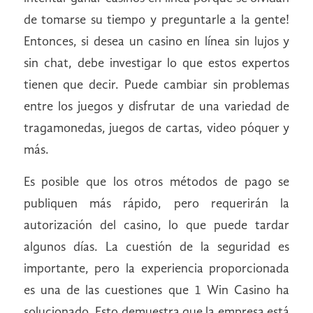
de tomarse su tiempo y preguntarle a la gente!
Entonces, si desea un casino en línea sin lujos y
sin chat, debe investigar lo que estos expertos
tienen que decir. Puede cambiar sin problemas
entre los juegos y disfrutar de una variedad de
tragamonedas, juegos de cartas, video póquer y
más.
Es posible que los otros métodos de pago se
publiquen más rápido, pero requerirán la
autorización del casino, lo que puede tardar
algunos días. La cuestión de la seguridad es
importante, pero la experiencia proporcionada
es una de las cuestiones que 1 Win Casino ha
solucionado. Esto demuestra que la empresa está