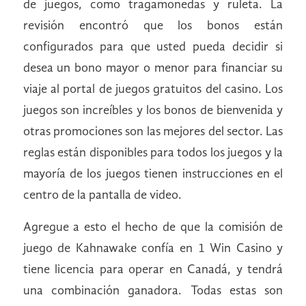
de juegos, como tragamonedas y ruleta. La
revisión encontró que los bonos están
configurados para que usted pueda decidir si
desea un bono mayor o menor para financiar su
viaje al portal de juegos gratuitos del casino. Los
juegos son increíbles y los bonos de bienvenida y
otras promociones son las mejores del sector. Las
reglas están disponibles para todos los juegos y la
mayoría de los juegos tienen instrucciones en el
centro de la pantalla de video.
Agregue a esto el hecho de que la comisión de
juego de Kahnawake confía en 1 Win Casino y
tiene licencia para operar en Canadá, y tendrá
una combinación ganadora. Todas estas son