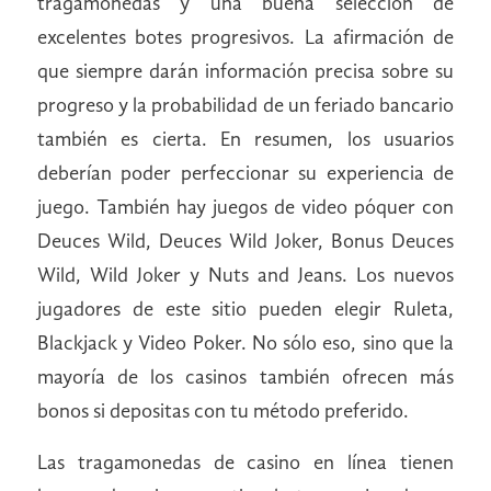
tragamonedas y una buena selección de
excelentes botes progresivos. La afirmación de
que siempre darán información precisa sobre su
progreso y la probabilidad de un feriado bancario
también es cierta. En resumen, los usuarios
deberían poder perfeccionar su experiencia de
juego. También hay juegos de video póquer con
Deuces Wild, Deuces Wild Joker, Bonus Deuces
Wild, Wild Joker y Nuts and Jeans. Los nuevos
jugadores de este sitio pueden elegir Ruleta,
Blackjack y Video Poker. No sólo eso, sino que la
mayoría de los casinos también ofrecen más
bonos si depositas con tu método preferido.
Las tragamonedas de casino en línea tienen