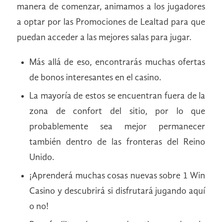
manera de comenzar, animamos a los jugadores
a optar por las Promociones de Lealtad para que
puedan acceder a las mejores salas para jugar.
Más allá de eso, encontrarás muchas ofertas
de bonos interesantes en el casino.
La mayoría de estos se encuentran fuera de la
zona de confort del sitio, por lo que
probablemente sea mejor permanecer
también dentro de las fronteras del Reino
Unido.
¡Aprenderá muchas cosas nuevas sobre 1 Win
Casino y descubrirá si disfrutará jugando aquí
o no!