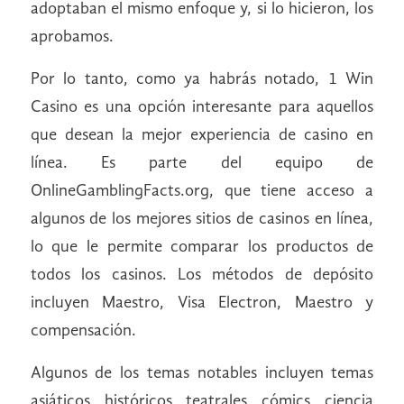
adoptaban el mismo enfoque y, si lo hicieron, los
aprobamos.
Por lo tanto, como ya habrás notado, 1 Win
Casino es una opción interesante para aquellos
que desean la mejor experiencia de casino en
línea. Es parte del equipo de
OnlineGamblingFacts.org, que tiene acceso a
algunos de los mejores sitios de casinos en línea,
lo que le permite comparar los productos de
todos los casinos. Los métodos de depósito
incluyen Maestro, Visa Electron, Maestro y
compensación.
Algunos de los temas notables incluyen temas
asiáticos, históricos, teatrales, cómics, ciencia