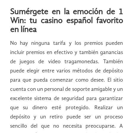
Sumérgete en la emoción de 1
Win: tu casino español favorito
en línea
No hay ninguna tarifa y los premios pueden
incluir premios en efectivo y también ganancias
de juegos de video tragamonedas. También
puede elegir entre varios métodos de depósito
para que pueda comenzar como desee. El sitio
cuenta con un personal de soporte amigable y un
excelente sistema de seguridad para garantizar
que su dinero esté protegido. Realizar un
depósito y un retiro puede ser un proceso
sencillo del que no necesita preocuparse. A