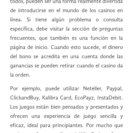
todos, pueden ser una forma realmente divertida
de introducirse en el mundo de los casinos en
línea. Si tiene algún problema o consulta
específica, debe visitar la sección de preguntas
frecuentes, que también es una función en la
página de inicio. Cuando esto sucede, el dinero
del bono se acredita en una cuenta donde las
ganancias se pueden retirar cuando el casino da
la orden.
Por ejemplo, puede utilizar Neteller, Paypal,
ClickandBuy, Kalibra Card, EcoPayz, InstaDebit.
Los juegos están bien pensados ​​y presentados y
ofrecen una experiencia de juego sencilla y
eficaz, ideal para principiantes. Por mucho que