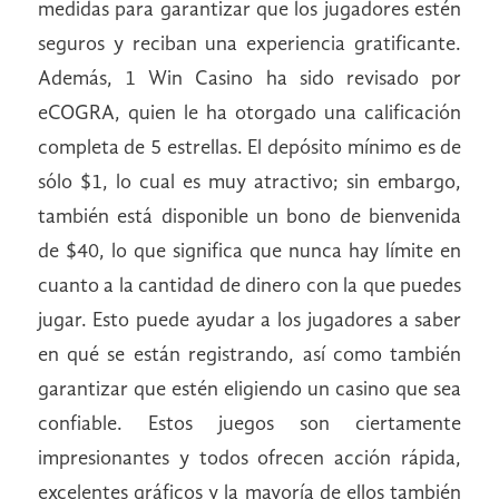
medidas para garantizar que los jugadores estén
seguros y reciban una experiencia gratificante.
Además, 1 Win Casino ha sido revisado por
eCOGRA, quien le ha otorgado una calificación
completa de 5 estrellas. El depósito mínimo es de
sólo $1, lo cual es muy atractivo; sin embargo,
también está disponible un bono de bienvenida
de $40, lo que significa que nunca hay límite en
cuanto a la cantidad de dinero con la que puedes
jugar. Esto puede ayudar a los jugadores a saber
en qué se están registrando, así como también
garantizar que estén eligiendo un casino que sea
confiable. Estos juegos son ciertamente
impresionantes y todos ofrecen acción rápida,
excelentes gráficos y la mayoría de ellos también