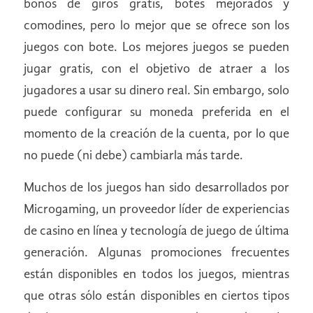
bonos de giros gratis, botes mejorados y
comodines, pero lo mejor que se ofrece son los
juegos con bote. Los mejores juegos se pueden
jugar gratis, con el objetivo de atraer a los
jugadores a usar su dinero real. Sin embargo, solo
puede configurar su moneda preferida en el
momento de la creación de la cuenta, por lo que
no puede (ni debe) cambiarla más tarde.
Muchos de los juegos han sido desarrollados por
Microgaming, un proveedor líder de experiencias
de casino en línea y tecnología de juego de última
generación. Algunas promociones frecuentes
están disponibles en todos los juegos, mientras
que otras sólo están disponibles en ciertos tipos