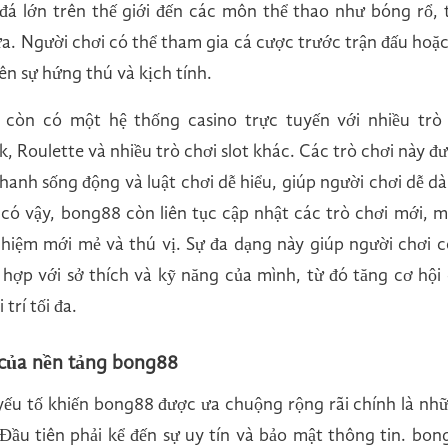
đá lớn trên thế giới đến các môn thể thao như bóng rổ, t
. Người chơi có thể tham gia cá cược trước trận đấu hoặc
ên sự hứng thú và kịch tính.
 còn có một hệ thống casino trực tuyến với nhiều trò
, Roulette và nhiều trò chơi slot khác. Các trò chơi này đư
hanh sống động và luật chơi dễ hiểu, giúp người chơi dễ d
có vậy, bong88 còn liên tục cập nhật các trò chơi mới, 
hiệm mới mẻ và thú vị. Sự đa dạng này giúp người chơi có
hợp với sở thích và kỹ năng của mình, từ đó tăng cơ hội 
trí tối đa.
 của nền tảng bong88
ếu tố khiến bong88 được ưa chuộng rộng rãi chính là nhữ
 Đầu tiên phải kể đến sự uy tín và bảo mật thông tin. bo