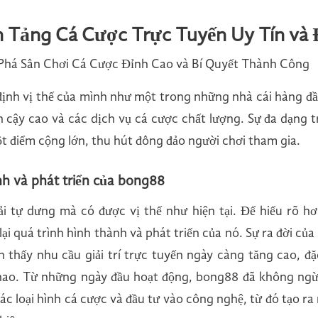
n Tảng Cá Cược Trực Tuyến Uy Tín và
ịnh vị thế của mình như một trong những nhà cái hàng đầu
tin cậy cao và các dịch vụ cá cược chất lượng. Sự đa dạng
t điểm cộng lớn, thu hút đông đảo người chơi tham gia.
nh và phát triển của bong88
 tự dưng mà có được vị thế như hiện tại. Để hiểu rõ hơ
lại quá trình hình thành và phát triển của nó. Sự ra đời c
 thấy nhu cầu giải trí trực tuyến ngày càng tăng cao, đặc
hao. Từ những ngày đầu hoạt động, bong88 đã không ngừn
ác loại hình cá cược và đầu tư vào công nghệ, từ đó tạo r