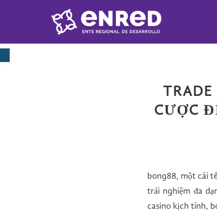
Abrir barra de herramientas
TRADE 
CƯỢC Đ
bong88, một cái tê
trải nghiệm đa dạ
casino kịch tính, b