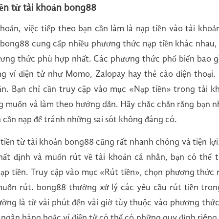
tiền từ tài khoản bong88
khoản, việc tiếp theo bạn cần làm là nạp tiền vào tài khoả
 bong88 cung cấp nhiều phương thức nạp tiền khác nhau, 
ương thức phù hợp nhất. Các phương thức phổ biến bao 
g ví điện tử như Momo, Zalopay hay thẻ cào điện thoại. 
ản. Bạn chỉ cần truy cập vào mục «Nạp tiền» trong tài 
g muốn và làm theo hướng dẫn. Hãy chắc chắn rằng bạn n
ền cần nạp để tránh những sai sót không đáng có.
 tiền từ tài khoản bong88 cũng rất nhanh chóng và tiện lợi
hất định và muốn rút về tài khoản cá nhân, bạn có thể 
ạp tiền. Truy cập vào mục «Rút tiền», chọn phương thức r
muốn rút. bong88 thường xử lý các yêu cầu rút tiền tro
ường là từ vài phút đến vài giờ tùy thuộc vào phương thức
 ngân hàng hoặc ví điện tử có thể có những quy định riêng v