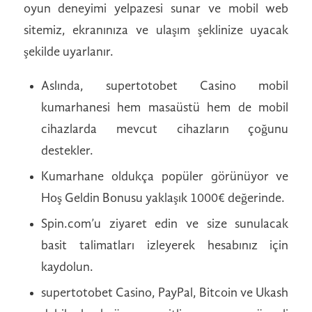
oyun deneyimi yelpazesi sunar ve mobil web
sitemiz, ekranınıza ve ulaşım şeklinize uyacak
şekilde uyarlanır.
Aslında, supertotobet Casino mobil
kumarhanesi hem masaüstü hem de mobil
cihazlarda mevcut cihazların çoğunu
destekler.
Kumarhane oldukça popüler görünüyor ve
Hoş Geldin Bonusu yaklaşık 1000€ değerinde.
Spin.com’u ziyaret edin ve size sunulacak
basit talimatları izleyerek hesabınız için
kaydolun.
supertotobet Casino, PayPal, Bitcoin ve Ukash