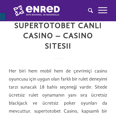
Abrir barra de herramientas
NEWS
SUPERTOTOBET CANLI
CASINO – CASINO
SITESII
Her biri hem mobil hem de çevrimiçi casino
oyuncusu için uygun olan farklı bir rulet deneyimi
tarzı sunacak 18 bahis seçeneği vardır. Sitede
ücretsiz rulet oynamanın yanı sıra ücretsiz
blackjack ve ücretsiz poker oyunları da
mevcuttur. supertotobet Casino, kapsamlı bir