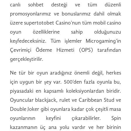
canlı sohbet desteği ve tüm düzenli
promosyonlarımız ve bonuslarımız dahil olmak
üzere supertotobet Casino’nun tüm mobil casino
oyun özelliklerine sahip olduğunuzu
keşfedeceksiniz. Tüm işlemler Microgaming’in
Çevrimiçi Ödeme Hizmeti (OPS) tarafından
gerçekleştirilir.
Ne tür bir oyun aradığınız önemli değil, herkes
için uygun bir şey var. 500’den fazla oyunla bu,
piyasadaki en kapsamlı koleksiyonlardan biridir.
Oyuncular blackjack, rulet ve Caribbean Stud ve
Double Joker gibi oyunlara kadar çok çeşitli masa
oyunlarının keyfini çıkarabilirler. Spin
kazanmanın üç ana yolu vardır ve her birinin