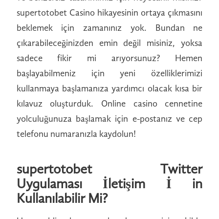
supertotobet Casino hikayesinin ortaya çıkmasını
beklemek için zamanınız yok. Bundan ne
çıkarabileceğinizden emin değil misiniz, yoksa
sadece fikir mi arıyorsunuz? Hemen
başlayabilmeniz için yeni özelliklerimizi
kullanmaya başlamanıza yardımcı olacak kısa bir
kılavuz oluşturduk. Online casino cennetine
yolculuğunuza başlamak için e-postanız ve cep
telefonu numaranızla kaydolun!
supertotobet Twitter
Uygulaması İletişim İ in
Kullanılabilir Mi?