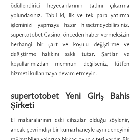
ödüllendirici heyecanlarının tadını çıkarma
yolundasınız. Tabii ki, ilk ve tek para yatırma
işleminizi yapmaya hazır hissetmeyebilirsiniz.
supertotobet Casino, önceden haber vermeksizin
herhangi bir şart ve koşulu değiştirme ve
değiştirme hakkını saklı tutar. Şartlar ve
koşullarımızdan memnun değilseniz, lütfen
hizmeti kullanmaya devam etmeyin.
supertotobet Yeni Giriş Bahis
Şirketi
El makaralarının eski cihazlar olduğu söylenir,
ancak çevrimdışı bir kumarhaneyle aynı deneyimi
sağlayabilen yalnızca birkaç oyun sitesi vardır. Bir