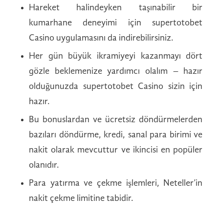
Hareket halindeyken taşınabilir bir
kumarhane deneyimi için supertotobet
Casino uygulamasını da indirebilirsiniz.
Her gün büyük ikramiyeyi kazanmayı dört
gözle beklemenize yardımcı olalım – hazır
olduğunuzda supertotobet Casino sizin için
hazır.
Bu bonuslardan ve ücretsiz döndürmelerden
bazıları döndürme, kredi, sanal para birimi ve
nakit olarak mevcuttur ve ikincisi en popüler
olanıdır.
Para yatırma ve çekme işlemleri, Neteller’in
nakit çekme limitine tabidir.