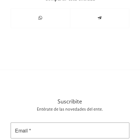
Suscribite
Entérate de las novedades del ente.