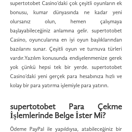
supertotobet Casino’daki çok çeşitli oyunların ek
bonusu, kumar dünyasında ne kadar yeni
olursanız olun, hemen çalışmaya
başlayabileceğiniz anlamına gelir. supertotobet
Casino, oyuncularına en iyi oyun başlıklarından
bazılarını sunar. Çeşitli oyun ve turnuva türleri
vardır.Yazılım konusunda endişelenmenize gerek
yok çünkü hepsi tek bir yerde. supertotobet
Casino’daki yeni gerçek para hesabınıza hızlı ve
kolay bir para yatırma işlemiyle para yatırın.
supertotobet Para Çekme
İşlemlerinde Belge İster Mi?
Ödeme PayPal ile yapıldıysa, atabileceğiniz bir