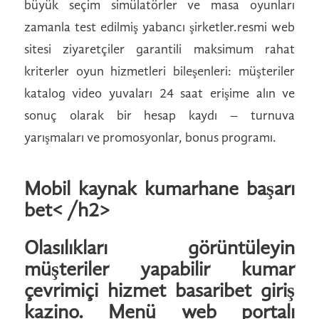
büyük seçim simülatörler ve masa oyunları
zamanla test edilmiş yabancı şirketler.resmi web
sitesi ziyaretçiler garantili maksimum rahat
kriterler oyun hizmetleri bileşenleri: müşteriler
katalog video yuvaları 24 saat erişime alın ve
sonuç olarak bir hesap kaydı – turnuva
yarışmaları ve promosyonlar, bonus programı.
Mobil kaynak kumarhane başarı
bet< /h2>
Olasılıkları görüntüleyin
müşteriler yapabilir kumar
çevrimiçi hizmet
basaribet giriş
kazino. Menü web portalı