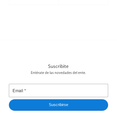
Suscribite
Entérate de las novedades del ente.