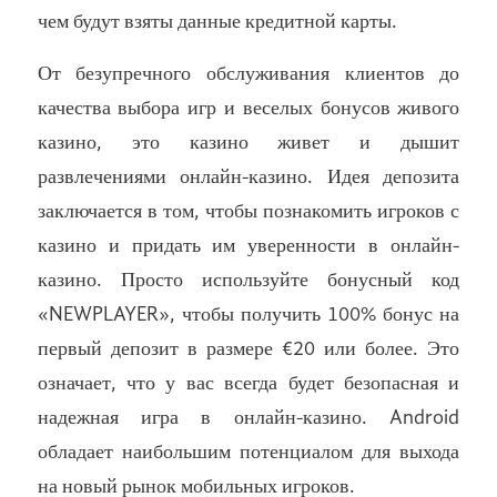
чем будут взяты данные кредитной карты.
От безупречного обслуживания клиентов до
качества выбора игр и веселых бонусов живого
казино, это казино живет и дышит
развлечениями онлайн-казино. Идея депозита
заключается в том, чтобы познакомить игроков с
казино и придать им уверенности в онлайн-
казино. Просто используйте бонусный код
«NEWPLAYER», чтобы получить 100% бонус на
первый депозит в размере €20 или более. Это
означает, что у вас всегда будет безопасная и
надежная игра в онлайн-казино. Android
обладает наибольшим потенциалом для выхода
на новый рынок мобильных игроков.