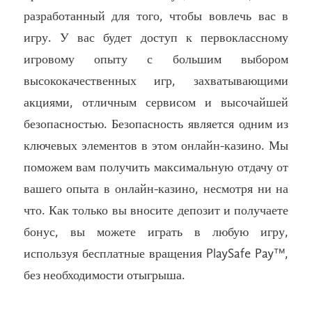
разработанный для того, чтобы вовлечь вас в
игру. У вас будет доступ к первоклассному
игровому опыту с большим выбором
высококачественных игр, захватывающими
акциями, отличным сервисом и высочайшей
безопасностью. Безопасность является одним из
ключевых элементов в этом онлайн-казино. Мы
поможем вам получить максимальную отдачу от
вашего опыта в онлайн-казино, несмотря ни на
что. Как только вы вносите депозит и получаете
бонус, вы можете играть в любую игру,
используя бесплатные вращения PlaySafe Pay™,
без необходимости отыгрыша.