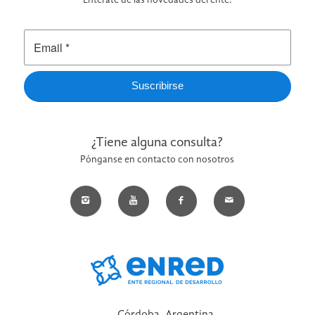
¿Tiene alguna consulta?
Pónganse en contacto con nosotros
Córdoba, Argentina