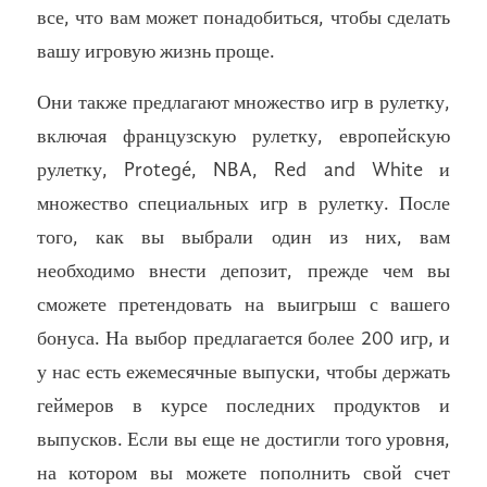
все, что вам может понадобиться, чтобы сделать
вашу игровую жизнь проще.
Они также предлагают множество игр в рулетку,
включая французскую рулетку, европейскую
рулетку, Protegé, NBA, Red and White и
множество специальных игр в рулетку. После
того, как вы выбрали один из них, вам
необходимо внести депозит, прежде чем вы
сможете претендовать на выигрыш с вашего
бонуса. На выбор предлагается более 200 игр, и
у нас есть ежемесячные выпуски, чтобы держать
геймеров в курсе последних продуктов и
выпусков. Если вы еще не достигли того уровня,
на котором вы можете пополнить свой счет