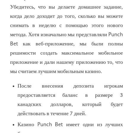
Убедитесь, что вы делаете домашнее задание,
когда дело доходит до того, сколько вы можете
снимать в неделю с помощью этого нового
метода. Хотя изначально мы представляли Punch
Bet как веб-приложение, мы были полны
решимости создать максимальное мобильное
приложение и дали нашему приложению то, что
мы считаем лучшим мобильным казино.
После внесения депозита игрокам
предоставляется баланс в размере 3
канадских долларов, который будет
действовать в течение 7 дней.
Казино Punch Bet имеет одни из лучших