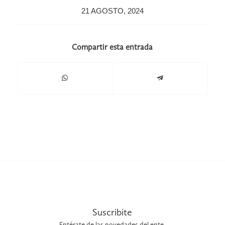
21 AGOSTO, 2024
Compartir esta entrada
Suscribite
Entérate de las novedades del ente.