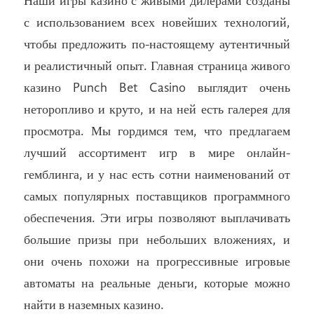
Наши игры казино с живыми дилерами созданы
с использованием всех новейших технологий,
чтобы предложить по-настоящему аутентичный
и реалистичный опыт. Главная страница живого
казино Punch Bet Casino выглядит очень
неторопливо и круто, и на ней есть галерея для
просмотра. Мы гордимся тем, что предлагаем
лучший ассортимент игр в мире онлайн-
гемблинга, и у нас есть сотни наименований от
самых популярных поставщиков программного
обеспечения. Эти игры позволяют выплачивать
большие призы при небольших вложениях, и
они очень похожи на прогрессивные игровые
автоматы на реальные деньги, которые можно
найти в наземных казино.