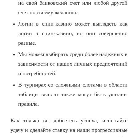
на свой банковский счет или любой другой
счет по своему желанию.
Логин в спин-казино может выглядеть как
логин в спин-казино, но они совершенно
разные.
Мы можем выбирать среди более надежных в
зависимости от наших личных предпочтений
и потребностей.
В турнирах со сложными слотами в области
таблицы выплат также могут быть указаны
правила.
Как только вы добьетесь успеха, испытайте
удачу и сделайте ставку на наши прогрессивные