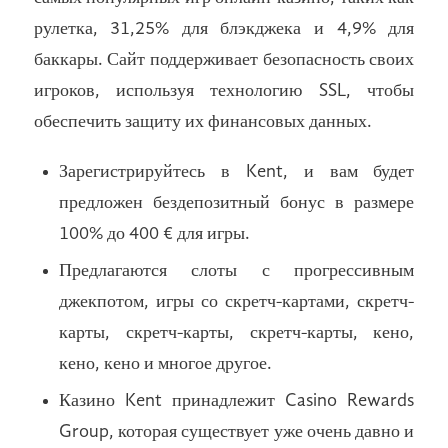
рулетка, 31,25% для блэкджека и 4,9% для
баккары. Сайт поддерживает безопасность своих
игроков, используя технологию SSL, чтобы
обеспечить защиту их финансовых данных.
Зарегистрируйтесь в Kent, и вам будет
предложен бездепозитный бонус в размере
100% до 400 € для игры.
Предлагаются слоты с прогрессивным
джекпотом, игры со скретч-картами, скретч-
карты, скретч-карты, скретч-карты, кено,
кено, кено и многое другое.
Казино Kent принадлежит Casino Rewards
Group, которая существует уже очень давно и