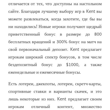
отличается от тех, что доступны на настольном
сайте. Благодаря лучшему выбору игр в Kent вы
можете развлекаться, когда захотите, где бы вы
ни находились! Новые игроки получают щедрый
приветственный бонус в размере до 800
бесплатных вращений и 300% бонус на матч на
свой первоначальный депозит. Kent предлагает
игрокам широкий спектр бонусов, в том числе
бездепозитный бонус до $1000, а также
еженедельные и ежемесячные бонусы.
Есть лотереи, джекпоты, лотереи, скретч-карты,
спортивные ставки и варианты скачек, и это
лишь некоторые из них. Kent предлагает своим
игрокам отличный контент, множество