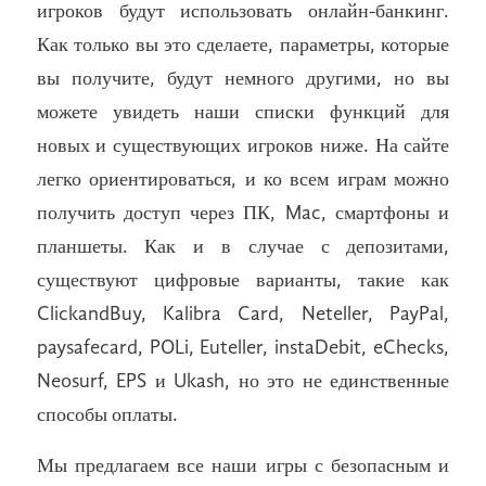
игроков будут использовать онлайн-банкинг.
Как только вы это сделаете, параметры, которые
вы получите, будут немного другими, но вы
можете увидеть наши списки функций для
новых и существующих игроков ниже. На сайте
легко ориентироваться, и ко всем играм можно
получить доступ через ПК, Mac, смартфоны и
планшеты. Как и в случае с депозитами,
существуют цифровые варианты, такие как
ClickandBuy, Kalibra Card, Neteller, PayPal,
paysafecard, POLi, Euteller, instaDebit, eChecks,
Neosurf, EPS и Ukash, но это не единственные
способы оплаты.
Мы предлагаем все наши игры с безопасным и