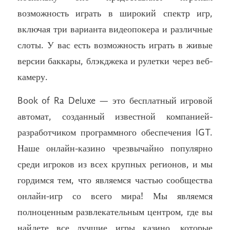
возможность играть в широкий спектр игр,
включая три варианта видеопокера и различные
слоты. У вас есть возможность играть в живые
версии баккары, блэкджека и рулетки через веб-
камеру.
Book of Ra Deluxe — это бесплатный игровой
автомат, созданный известной компанией-
разработчиком программного обеспечения IGT.
Наше онлайн-казино чрезвычайно популярно
среди игроков из всех крупных регионов, и мы
гордимся тем, что являемся частью сообщества
онлайн-игр со всего мира! Мы являемся
полноценным развлекательным центром, где вы
найдете все лучшие игры казино, которые