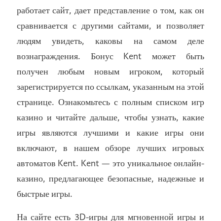
работает сайт, дает представление о том, как он
сравнивается с другими сайтами, и позволяет
людям увидеть, каковы на самом деле
вознаграждения. Бонус Kent может быть
получен любым новым игроком, который
зарегистрируется по ссылкам, указанным на этой
странице. Ознакомьтесь с полным списком игр
казино и читайте дальше, чтобы узнать, какие
игры являются лучшими и какие игры они
включают, в нашем обзоре лучших игровых
автоматов Kent. Kent — это уникальное онлайн-
казино, предлагающее безопасные, надежные и
быстрые игры.
На сайте есть 3D-игры для мгновенной игры и