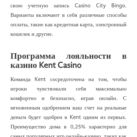
свою учетную запись Casino City Bingo.
Варианты включают в себя различные способы
оплаты, такие как кредитная карта, электронный
кошелек и другие.
Программа лояльности в
казино Kent Casino
Команда Kent сосредоточена на том, чтобы
игроки чувствовали себя максимально
комфортно и безопасно, играя онлайн. С
мгновенным одобрением ваш счет на реальные
деньги будет одобрен в Kent одним из первых.
Преимущество дома в 0,25% характерно для
самых популярных игр онлайн-казино, таких как