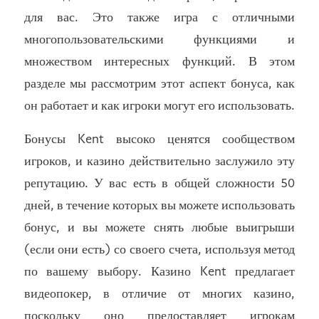
для вас. Это также игра с отличными
многопользовательскими функциями и
множеством интересных функций. В этом
разделе мы рассмотрим этот аспект бонуса, как
он работает и как игроки могут его использовать.
Бонусы Kent высоко ценятся сообществом
игроков, и казино действительно заслужило эту
репутацию. У вас есть в общей сложности 50
дней, в течение которых вы можете использовать
бонус, и вы можете снять любые выигрыши
(если они есть) со своего счета, используя метод
по вашему выбору. Казино Kent предлагает
видеопокер, в отличие от многих казино,
поскольку оно предоставляет игрокам