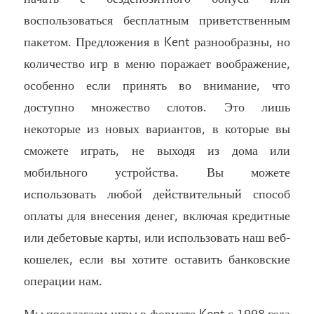
воспользоваться бесплатным приветственным
пакетом. Предложения в Kent разнообразны, но
количество игр в меню поражает воображение,
особенно если принять во внимание, что
доступно множество слотов. Это лишь
некоторые из новых вариантов, в которые вы
сможете играть, не выходя из дома или
мобильного устройства. Вы можете
использовать любой действительный способ
оплаты для внесения денег, включая кредитные
или дебетовые карты, или использовать наш веб-
кошелек, если вы хотите оставить банковские
операции нам.