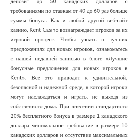
депозит до 50 канадских долларов с
требованиями по ставкам от 40 до 60 раз больше
суммы бонуса. Как и любой другой веб-сайт
казино, Kent Casino вознаграждает игроков за их
игровой процесс. Чтобы узнать о лучших
предложениях для новых игроков, ознакомьтесь
с нашей недавней записью в блоге «Лучшие
бонусные предложения для новых игроков в
Kent». Все это приводит к удивительной,
безопасной и надежной среде, в которой игроки
могут наслаждаться и играть, не выходя из
собственного дома. При внесении стандартного
20% бесплатного бонуса в размере 1 канадского
доллара минимальное требование в размере 10
канадских долларов и отсутствие максимальных