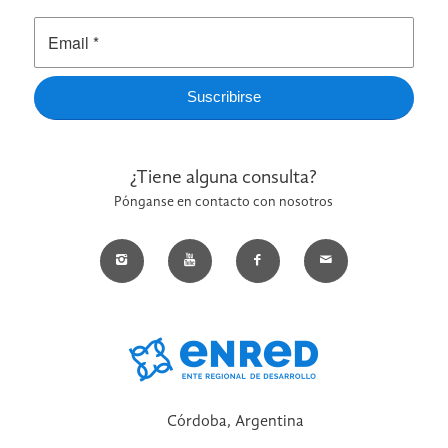
¿Tiene alguna consulta?
Pónganse en contacto con nosotros
Córdoba, Argentina