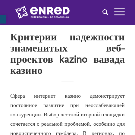
Abrir barra de herramientas
! БЕЗ РУБРИКИ
Критерии надежности
знаменитых веб-
проектов kazino вавада
казино
Сфера интернет казино демонстрирует
постоянное развитие при неослабевающей
конкуренции. Выбор честной игорной площадки
сочетается с реальной проблемой, особенно для
новоиспеченного гэмблера. В регионах, по