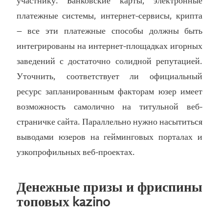
участнику. Банковские карты, электронные
платежные системы, интернет-сервисы, крипта
– все эти платежные способы должны быть
интегрированы на интернет-площадках игорных
заведений с достаточно солидной репутацией.
Уточнить, соответствует ли официальный
ресурс запланированным факторам юзер имеет
возможность самолично на титульной веб-
страничке сайта. Параллельно нужно насытиться
выводами юзеров на гейминговых порталах и
узкопрофильных веб-проектах.
Денежные призы и фриспины
топовых kazino