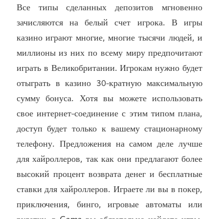
Все типы сделанных депозитов мгновенно
зачисляются на белый счет игрока. В игры
казино играют многие, многие тысячи людей, и
миллионы из них по всему миру предпочитают
играть в Великобритании. Игрокам нужно будет
отыграть в казино 30-кратную максимальную
сумму бонуса. Хотя вы можете использовать
свое интернет-соединение с этим типом плана,
доступ будет только к вашему стационарному
телефону. Предложения на самом деле лучше
для хайроллеров, так как они предлагают более
высокий процент возврата денег и бесплатные
ставки для хайроллеров. Играете ли вы в покер,
приключения, бинго, игровые автоматы или