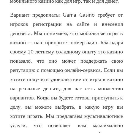
мобильного казино как для игр, так и для денег.
Вариант предоплаты Gama Casino требует от
игроков регистрации на сайте и внесения
депозита. Мы понимаем, что мобильные игры в
казино — наш приоритет номер один. Благодаря
своему 10-летнему солидному опыту это казино
показало, что оно может поддержать свою
репутацию с помощью онлайн-сервиса. Если вы
хотите получить удовольствие от игры в казино
на реальные деньги, для вас есть множество
вариантов. Когда вы будете готовы приступить к
делу, вы можете выбрать, в какую игру вы
хотите играть. Мы предлагаем мультивалютные
услуги, что позволяет вам максимально