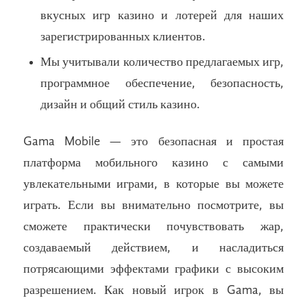
вкусных игр казино и лотерей для наших
зарегистрированных клиентов.
Мы учитывали количество предлагаемых игр,
программное обеспечение, безопасность,
дизайн и общий стиль казино.
Gama Mobile — это безопасная и простая
платформа мобильного казино с самыми
увлекательными играми, в которые вы можете
играть. Если вы внимательно посмотрите, вы
сможете практически почувствовать жар,
создаваемый действием, и насладиться
потрясающими эффектами графики с высоким
разрешением. Как новый игрок в Gama, вы