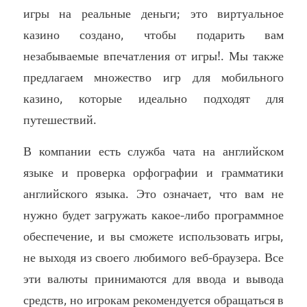
игры на реальные деньги; это виртуальное
казино создано, чтобы подарить вам
незабываемые впечатления от игры!. Мы также
предлагаем множество игр для мобильного
казино, которые идеально подходят для
путешествий.
В компании есть служба чата на английском
языке и проверка орфографии и грамматики
английского языка. Это означает, что вам не
нужно будет загружать какое-либо программное
обеспечение, и вы сможете использовать игры,
не выходя из своего любимого веб-браузера. Все
эти валюты принимаются для ввода и вывода
средств, но игрокам рекомендуется обращаться в