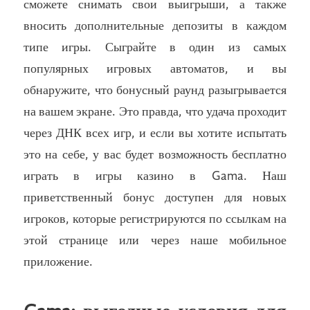
сможете снимать свои выигрыши, а также
вносить дополнительные депозиты в каждом
типе игры. Сыграйте в один из самых
популярных игровых автоматов, и вы
обнаружите, что бонусный раунд разыгрывается
на вашем экране. Это правда, что удача проходит
через ДНК всех игр, и если вы хотите испытать
это на себе, у вас будет возможность бесплатно
играть в игры казино в Gama. Наш
приветственный бонус доступен для новых
игроков, которые регистрируются по ссылкам на
этой странице или через наше мобильное
приложение.