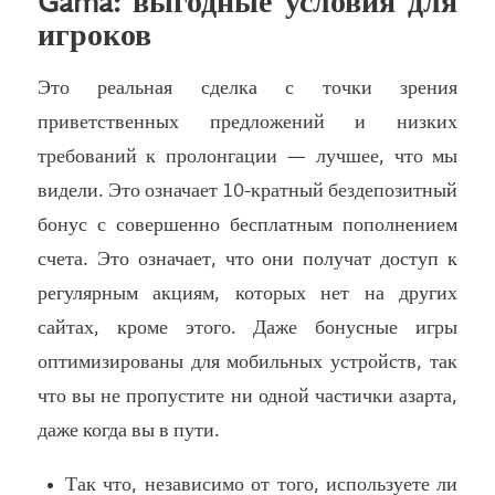
Gama: выгодные условия для
игроков
Это реальная сделка с точки зрения
приветственных предложений и низких
требований к пролонгации — лучшее, что мы
видели. Это означает 10-кратный бездепозитный
бонус с совершенно бесплатным пополнением
счета. Это означает, что они получат доступ к
регулярным акциям, которых нет на других
сайтах, кроме этого. Даже бонусные игры
оптимизированы для мобильных устройств, так
что вы не пропустите ни одной частички азарта,
даже когда вы в пути.
Так что, независимо от того, используете ли