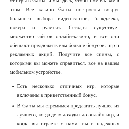
от игры в Gama, и мы здесь, чтобы помочь вам в
этом. Все казино Gama построены вокруг
большого выбора видео-слотов, блэкджека,
покера и рулетки. Сегодня существует
множество сайтов онлайн-казино, и все они
обещают предложить вам больше бонусов, игр и
рекламных акций. Получите все спины, с
которыми вы можете справиться, все на вашем
мобильном устройстве.
Есть несколько отличных игр, которые
включены в приветственный бонус.
В Gama мы стремимся предлагать лучшее из
лучшего, когда дело доходит до онлайн-игр, и
когда вы играете с нами, вы в надежных