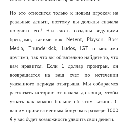
Но это относится только к новым игрокам на
реальные деньги, поэтому вы должны сначала
получить его! Эти слоты созданы ведущими
брендами, такими как Netent, Playson, Boss
Media, Thunderkick, Ludos, IGT и многими
другими, так что вы обязательно найдете то, что
вам нравится. Если 1 доллар проигран, он
возвращается на ваш счет по истечении
указанного периода отыгрыша. Мы собираемся
рассказать историю от начала до конца, чтобы
узнать как можно больше об этом казино. С
вашим приветственным бонусом в размере 1000
€ у вас будет возможность удвоить свои деньги.