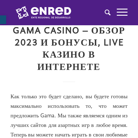
Abrir barra de herramientas
NEWS
GAMA CASINO – ОБЗОР
2023 И БОНУСЫ, LIVE
КАЗИНО В
ИНТЕРНЕТЕ
Как только это будет сделано, вы будете готовы
максимально использовать то, что может
предложить Gama. Мы также являемся одним из
лучших сайтов для азартных игр в любое время.
Теперь вы можете начать играть в свои любимые