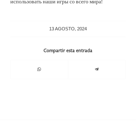
использовать наши игры со всего мира!
13 AGOSTO, 2024
Compartir esta entrada