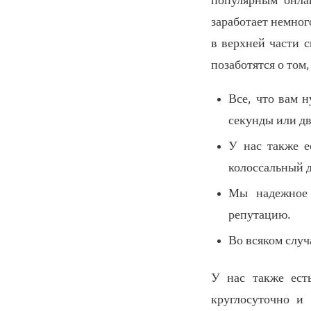
популярным онла
заработает немног
в верхней части 
позаботятся о том,
Все, что вам н
секунды или дв
У нас также е
колоссальный 
Мы надежное 
репутацию.
Во всяком случ
У нас также ест
круглосуточно и