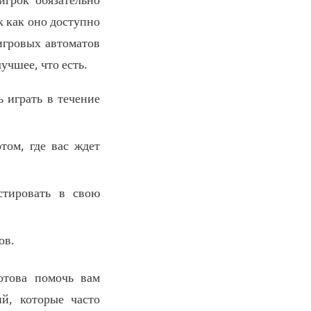
грок обязательно
к как оно доступно
игровых автоматов
учшее, что есть.
ь играть в течение
том, где вас ждет
стировать в свою
ов.
отова помочь вам
й, которые часто