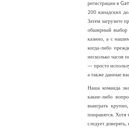
регистрации в Gam
200 канадских до
Затем загрузите 
обширный выбор и
казино, а с наши
когда-либо прежд
несколько часов п
— просто использу
а также данные ва
Наша команда экс
какие-либо вопр
выиграть крупно
понравятся. Хотя 
следует доверять,