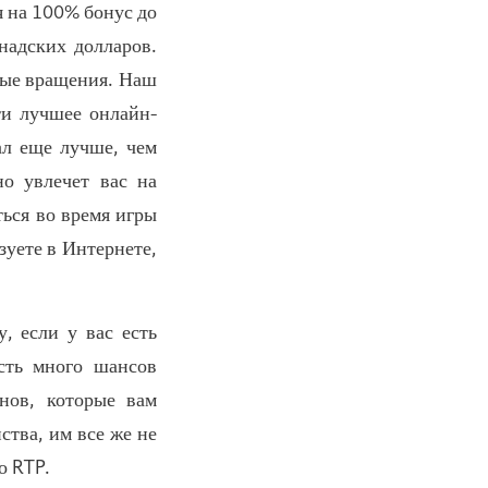
я на 100% бонус до
надских долларов.
ные вращения. Наш
ти лучшее онлайн-
ал еще лучше, чем
но увлечет вас на
ться во время игры
зуете в Интернете,
, если у вас есть
сть много шансов
нов, которые вам
ства, им все же не
о RTP.