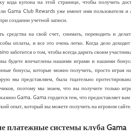
у кода купона на этой странице, чтобы получить дос
ли Gama Club Rewards уже имеют имя пользователя и 
при создании учетной записи.
ь средства на свой счет, снимать, переводить и делат
собы оплаты, и все это очень легко. Когда дело доходи
ino заботится о том, чтобы всегда дарить своим участни
 вы будете впечатлены нашими играми и нашими бонус
янные бонусы, которые можно получить, просто играя на
орую мы представляем, была тщательно протестирова
чиков, поэтому мы знаем, что вы получите только игр
-казино Gama. Gama гордится тем, что предоставляет ва
кий опыт, который вы можете получить на игровом сайте
е платежные системы клуба Gama