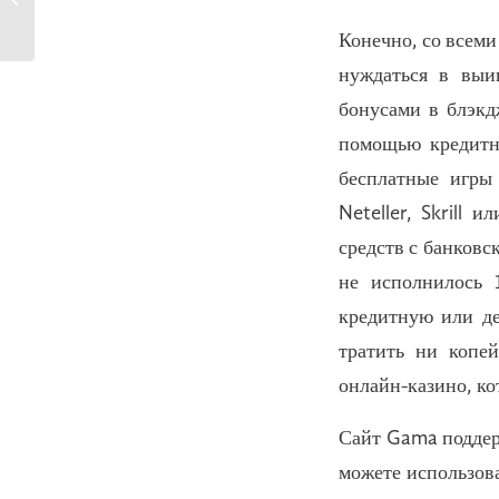
играть в виртуальную...
Конечно, со всеми
нуждаться в выи
бонусами в блэкд
помощью кредитно
бесплатные игры
Neteller, Skrill
средств с банковс
не исполнилось 
кредитную или де
тратить ни копе
онлайн-казино, ко
Сайт Gama поддер
можете использов