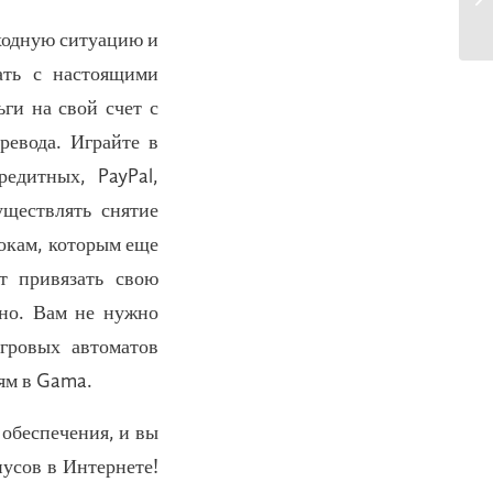
он
ыходную ситуацию и
ать с настоящими
ги на свой счет с
ревода. Играйте в
едитных, PayPal,
уществлять снятие
рокам, которым еще
т привязать свою
ино. Вам не нужно
гровых автоматов
ям в Gama.
обеспечения, и вы
усов в Интернете!