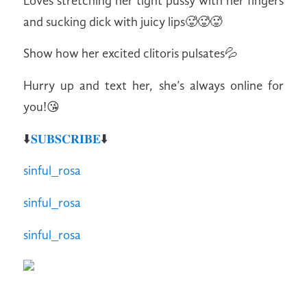
Loves stretching her tight pussy with her fingers
and sucking dick with juicy lips🥵🥵🥵
Show how her excited clitoris pulsates💦
Hurry up and text her, she’s always online for
you!😘
⬇️
𝐒𝐔𝐁𝐒𝐂𝐑𝐈𝐁𝐄
⬇️
sinful_rosa
sinful_rosa
sinful_rosa