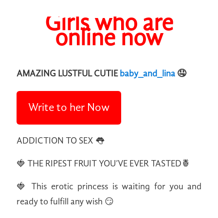
Girls who are
online now
AMAZING LUSTFUL CUTIE
baby_and_lina
🤤
Write to her Now
ADDICTION TO SEX 👅
🍓 THE RIPEST FRUIT YOU’VE EVER TASTED🍍
🍓 This erotic princess is waiting for you and
ready to fulfill any wish 😏