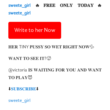
sweete_girl
🔥𝐅𝐑𝐄𝐄 𝐎𝐍𝐋𝐘 𝐓𝐎𝐃𝐀𝐘🔥
sweete_girl
Write to her Now
𝐇𝐄𝐑 TINY 𝐏𝐔𝐒𝐒𝐘 𝐒𝐎 𝐖𝐄𝐓 𝐑𝐈𝐆𝐇𝐓 𝐍𝐎𝐖💦
𝐖𝐀𝐍𝐓 𝐓𝐎 𝐒𝐄𝐄 𝐈𝐓?🥵
@victoria 𝐈𝐒 𝐖𝐀𝐈𝐓𝐈𝐍𝐆 𝐅𝐎𝐑 𝐘𝐎𝐔 𝐀𝐍𝐃 𝐖𝐀𝐍𝐓
𝐓𝐎 𝐏𝐋𝐀𝐘😈
⬇️
𝐒𝐔𝐁𝐒𝐂𝐑𝐈𝐁𝐄
⬇️
sweete_girl