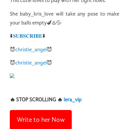
This cutie loves to play with her tight holes.
She baby_kris_love will take any pose to make
your balls empty🍆♨️💦
⬇️
𝐒𝐔𝐁𝐒𝐂𝐑𝐈𝐁𝐄
⬇️
😈
christie_angel
😈
😈
christie_angel
😈
🔥 STOP SCROLLING 🔥
lera_vip
Write to her Now