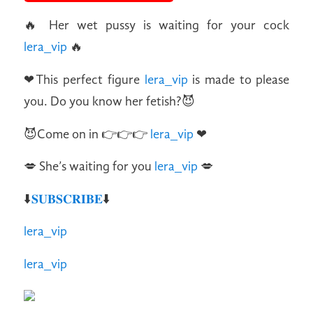
🔥 Her wet pussy is waiting for your cock
lera_vip
🔥
❤This perfect figure
lera_vip
is made to please
you. Do you know her fetish?😈
😈Come on in 👉👉👉
lera_vip
❤
💋 She’s waiting for you
lera_vip
💋
⬇️
𝐒𝐔𝐁𝐒𝐂𝐑𝐈𝐁𝐄
⬇️
lera_vip
lera_vip