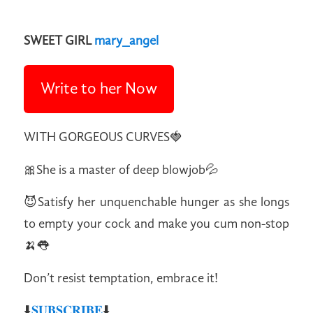
SWEET GIRL
mary_angel
Write to her Now
WITH GORGEOUS CURVES🍓
🎀She is a master of deep blowjob💦
😈Satisfy her unquenchable hunger as she longs
to empty your cock and make you cum non-stop
🍌👅
Don’t resist temptation, embrace it!
⬇️
𝐒𝐔𝐁𝐒𝐂𝐑𝐈𝐁𝐄
⬇️