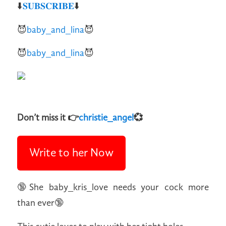
⬇️
𝐒𝐔𝐁𝐒𝐂𝐑𝐈𝐁𝐄
⬇️
😈
baby_and_lina
😈
😈
baby_and_lina
😈
Don’t miss it 👉
christie_angel
💞
Write to her Now
🔞She baby_kris_love needs your cock more
than ever🔞