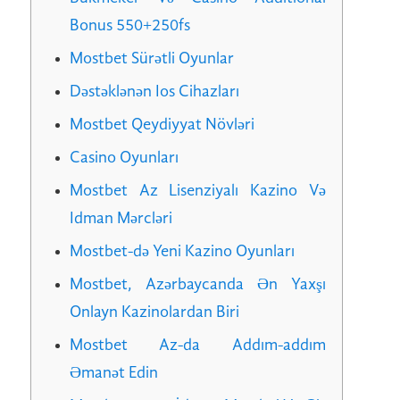
Bonus 550+250fs
Mostbet Sürətli Oyunlar
Dəstəklənən Ios Cihazları
Mostbet Qeydiyyat Növləri
Casino Oyunları
Mostbet Az Lisenziyalı Kazino Və
Idman Mərcləri
Mostbet-də Yeni Kazino Oyunları
Mostbet, Azərbaycanda Ən Yaxşı
Onlayn Kazinolardan Biri
Mostbet Az-da Addım-addım
Əmanət Edin