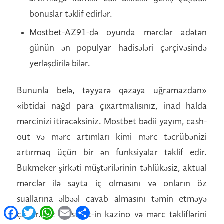
bonuslar təklif edirlər.
Mostbet-AZ91-də oyunda mərclər adətən
günün ən populyar hadisələri çərçivəsində
yerləşdirilə bilər.
Bununla belə, təyyarə qəzaya uğramazdan»
«ibtidai nağd para çıxartmalısınız, inad halda
mərcinizi itirəcəksiniz. Mostbet bədii yayım, cash-
out və mərc artımları kimi mərc təcrübənizi
artırmaq üçün bir ən funksiyalar təklif edir.
Bukmeker şirkəti müştərilərinin təhlükəsiz, aktual
mərclər ilə sayta iç olmasını və onların öz
suallarına əlbəəl cavab almasını təmin etməyə
Facebook
Twitter
WhatsApp
Email
Compartir
çalışır. Siz Mostbet-in kazino və mərc təkliflərini