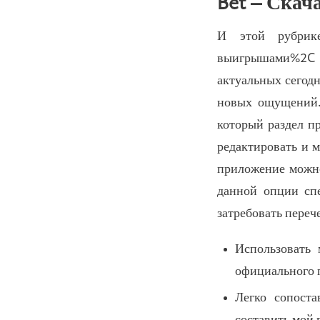
Bet – Скач
И этой рубрик
выигрышами%2C 
актуальных сегод
новых ощущений.
который раздел п
редактировать и 
приложение можно
данной опции сп
затребовать переч
Использовать
официального 
Легко сопост
составить мой 