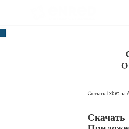
Abrir barra de herramientas
О
Скачать 1xbet на
Скачат
Приложен