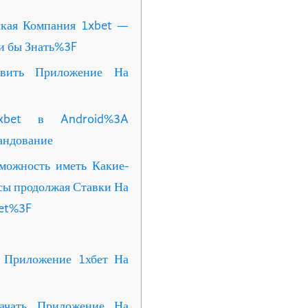
ская Компания 1xbet —
и бы Знать%3F
овить Приложение На
xbet в Android%3A
андование
можность иметь Какие-
сы продолжая Ставки На
bet%3F
ь Приложение 1хбет На
ачать Приложение На