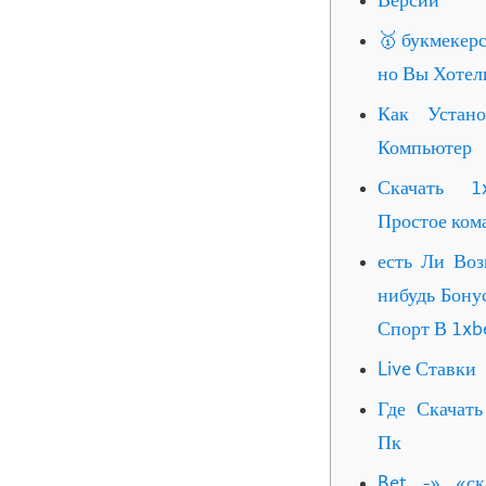
Версии
🥇букмекер
но Вы Хотел
Как Устан
Компьютер
Скачать 1
Простое ком
есть Ли Воз
нибудь Бону
Спорт В 1x
Live Ставки
Где Скачат
Пк
Bet -» «ск