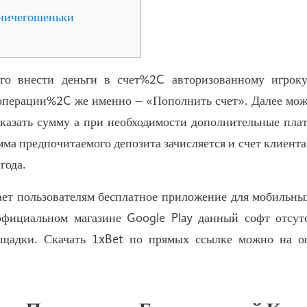
ничегошеньки
го внести деньги в счет%2C авторизованному игроку
перации%2C же именно – «Пополнить счет». Далее мож
азать сумму а при необходимости дополнительные пла
а предпочитаемого депозита зачисляется и счет клиента
года.
ает пользователям бесплатное приложение для мобильных
фициальном магазине Google Play данный софт отсут
ощадки. Скачать 1xBet по прямых ссылке можно на о