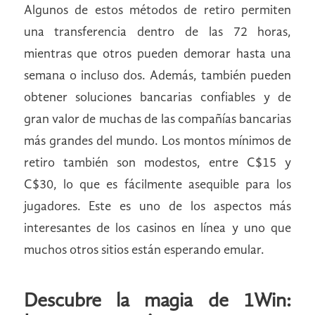
Algunos de estos métodos de retiro permiten
una transferencia dentro de las 72 horas,
mientras que otros pueden demorar hasta una
semana o incluso dos. Además, también pueden
obtener soluciones bancarias confiables y de
gran valor de muchas de las compañías bancarias
más grandes del mundo. Los montos mínimos de
retiro también son modestos, entre C$15 y
C$30, lo que es fácilmente asequible para los
jugadores. Este es uno de los aspectos más
interesantes de los casinos en línea y uno que
muchos otros sitios están esperando emular.
Descubre la magia de 1Win: