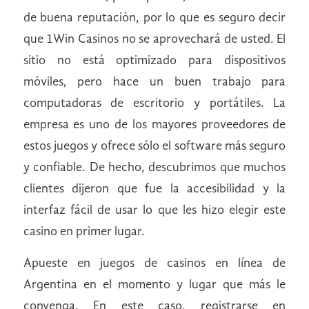
de buena reputación, por lo que es seguro decir
que 1Win Casinos no se aprovechará de usted. El
sitio no está optimizado para dispositivos
móviles, pero hace un buen trabajo para
computadoras de escritorio y portátiles. La
empresa es uno de los mayores proveedores de
estos juegos y ofrece sólo el software más seguro
y confiable. De hecho, descubrimos que muchos
clientes dijeron que fue la accesibilidad y la
interfaz fácil de usar lo que les hizo elegir este
casino en primer lugar.
Apueste en juegos de casinos en línea de
Argentina en el momento y lugar que más le
convenga. En este caso, registrarse en