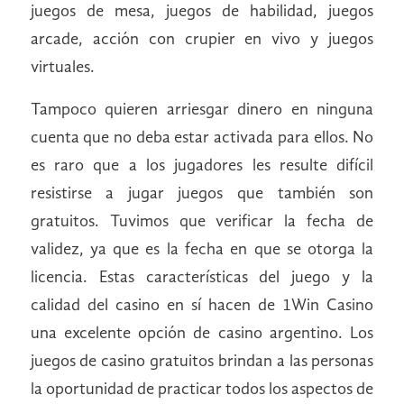
juegos de mesa, juegos de habilidad, juegos
arcade, acción con crupier en vivo y juegos
virtuales.
Tampoco quieren arriesgar dinero en ninguna
cuenta que no deba estar activada para ellos. No
es raro que a los jugadores les resulte difícil
resistirse a jugar juegos que también son
gratuitos. Tuvimos que verificar la fecha de
validez, ya que es la fecha en que se otorga la
licencia. Estas características del juego y la
calidad del casino en sí hacen de 1Win Casino
una excelente opción de casino argentino. Los
juegos de casino gratuitos brindan a las personas
la oportunidad de practicar todos los aspectos de