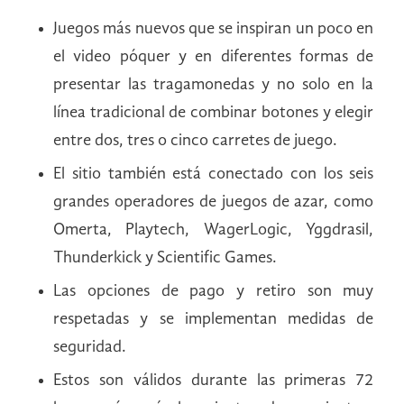
Juegos más nuevos que se inspiran un poco en
el video póquer y en diferentes formas de
presentar las tragamonedas y no solo en la
línea tradicional de combinar botones y elegir
entre dos, tres o cinco carretes de juego.
El sitio también está conectado con los seis
grandes operadores de juegos de azar, como
Omerta, Playtech, WagerLogic, Yggdrasil,
Thunderkick y Scientific Games.
Las opciones de pago y retiro son muy
respetadas y se implementan medidas de
seguridad.
Estos son válidos durante las primeras 72