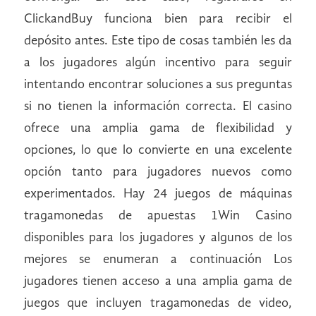
ClickandBuy funciona bien para recibir el
depósito antes. Este tipo de cosas también les da
a los jugadores algún incentivo para seguir
intentando encontrar soluciones a sus preguntas
si no tienen la información correcta. El casino
ofrece una amplia gama de flexibilidad y
opciones, lo que lo convierte en una excelente
opción tanto para jugadores nuevos como
experimentados. Hay 24 juegos de máquinas
tragamonedas de apuestas 1Win Casino
disponibles para los jugadores y algunos de los
mejores se enumeran a continuación Los
jugadores tienen acceso a una amplia gama de
juegos que incluyen tragamonedas de video,