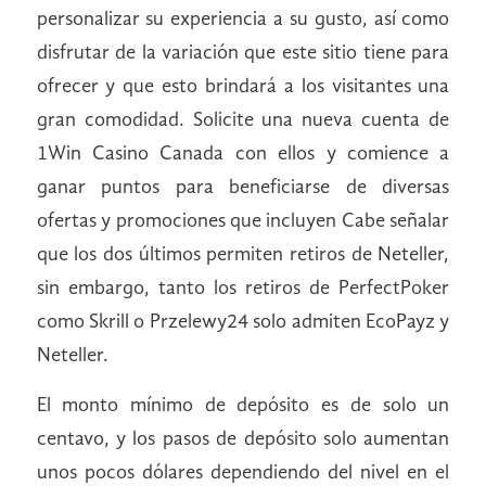
personalizar su experiencia a su gusto, así como
disfrutar de la variación que este sitio tiene para
ofrecer y que esto brindará a los visitantes una
gran comodidad. Solicite una nueva cuenta de
1Win Casino Canada con ellos y comience a
ganar puntos para beneficiarse de diversas
ofertas y promociones que incluyen Cabe señalar
que los dos últimos permiten retiros de Neteller,
sin embargo, tanto los retiros de PerfectPoker
como Skrill o Przelewy24 solo admiten EcoPayz y
Neteller.
El monto mínimo de depósito es de solo un
centavo, y los pasos de depósito solo aumentan
unos pocos dólares dependiendo del nivel en el