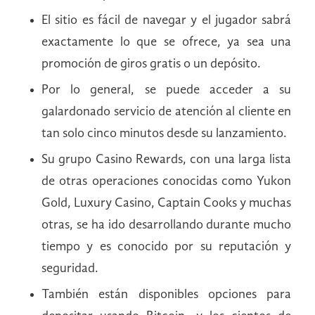
El sitio es fácil de navegar y el jugador sabrá
exactamente lo que se ofrece, ya sea una
promoción de giros gratis o un depósito.
Por lo general, se puede acceder a su
galardonado servicio de atención al cliente en
tan solo cinco minutos desde su lanzamiento.
Su grupo Casino Rewards, con una larga lista
de otras operaciones conocidas como Yukon
Gold, Luxury Casino, Captain Cooks y muchas
otras, se ha ido desarrollando durante mucho
tiempo y es conocido por su reputación y
seguridad.
También están disponibles opciones para