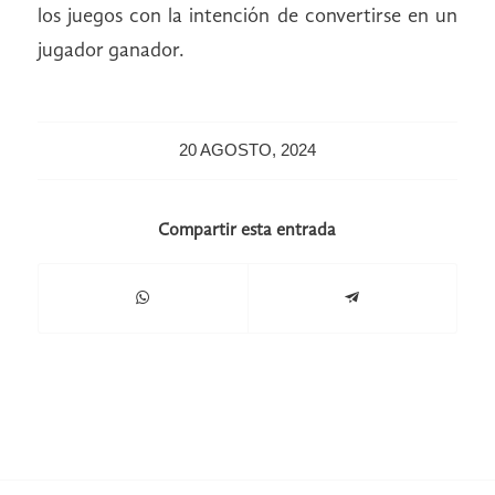
los juegos con la intención de convertirse en un
jugador ganador.
20 AGOSTO, 2024
Compartir esta entrada