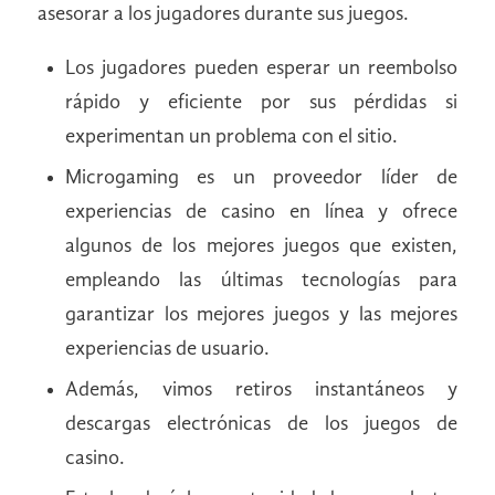
asesorar a los jugadores durante sus juegos.
Los jugadores pueden esperar un reembolso
rápido y eficiente por sus pérdidas si
experimentan un problema con el sitio.
Microgaming es un proveedor líder de
experiencias de casino en línea y ofrece
algunos de los mejores juegos que existen,
empleando las últimas tecnologías para
garantizar los mejores juegos y las mejores
experiencias de usuario.
Además, vimos retiros instantáneos y
descargas electrónicas de los juegos de
casino.