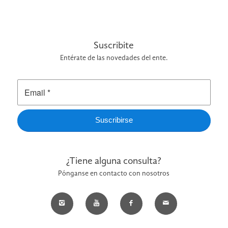
Suscribite
Entérate de las novedades del ente.
¿Tiene alguna consulta?
Pónganse en contacto con nosotros