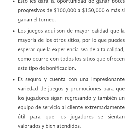
Esto les dará la oportunidad de ganar botes
progresivos de $100,000 a $150,000 o más si
ganan el torneo.
Los juegos aquí son de mayor calidad que la
mayoría de los otros sitios, por lo que puedes
esperar que la experiencia sea de alta calidad,
como ocurre con todos los sitios que ofrecen
este tipo de bonificación.
Es seguro y cuenta con una impresionante
variedad de juegos y promociones para que
los jugadores sigan regresando y también un
equipo de servicio al cliente extremadamente
útil para que los jugadores se sientan
valorados y bien atendidos.