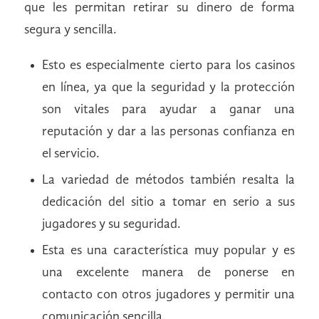
que les permitan retirar su dinero de forma
segura y sencilla.
Esto es especialmente cierto para los casinos
en línea, ya que la seguridad y la protección
son vitales para ayudar a ganar una
reputación y dar a las personas confianza en
el servicio.
La variedad de métodos también resalta la
dedicación del sitio a tomar en serio a sus
jugadores y su seguridad.
Esta es una característica muy popular y es
una excelente manera de ponerse en
contacto con otros jugadores y permitir una
comunicación sencilla.