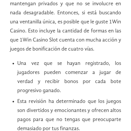
mantengan privados y que no se involucre en
nada desagradable. Entonces, si está buscando
una ventanilla única, es posible que le guste 1Win
Casino. Esto incluye la cantidad de formas en las
que 1Win Casino Slot cuenta con mucha acción y
juegos de bonificación de cuatro vías.
Una vez que se hayan registrado, los
jugadores pueden comenzar a jugar de
verdad y recibir bonos por cada bote
progresivo ganado.
Esta revisión ha determinado que los juegos
son divertidos y emocionantes y ofrecen altos
pagos para que no tengas que preocuparte
demasiado por tus finanzas.