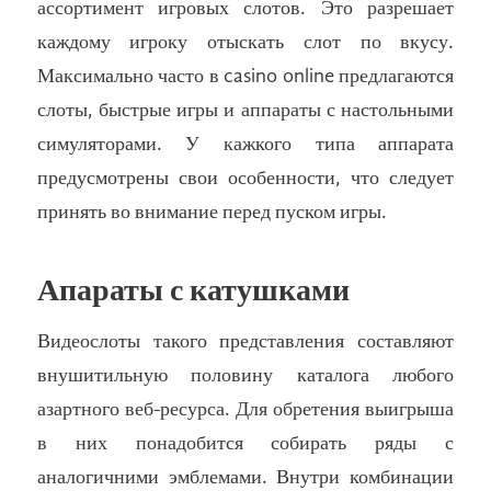
ассортимент игровых слотов. Это разрешает
каждому игроку отыскать слот по вкусу.
Максимально часто в casino online предлагаются
слоты, быстрые игры и аппараты с настольными
симуляторами. У кажкого типа аппарата
предусмотрены свои особенности, что следует
принять во внимание перед пуском игры.
Апараты с катушками
Видеослоты такого представления составляют
внушитильную половину каталога любого
азартного веб-ресурса. Для обретения выигрыша
в них понадобится собирать ряды с
аналогичними эмблемами. Внутри комбинации