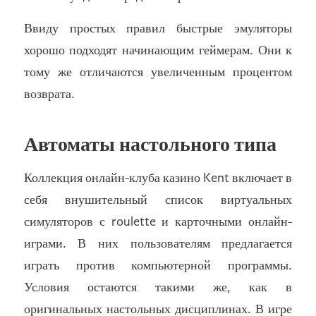
Ввиду простых правил быстрые эмуляторы
хорошо подходят начинающим геймерам. Они к
тому же отличаются увеличенным процентом
возврата.
Автоматы настольного типа
Коллекция онлайн-клуба казино Kent включает в
себя внушительный список виртуальных
симуляторов с roulette и карточными онлайн-
играми. В них пользователям предлагается
играть против компьютерной программы.
Условия остаются такими же, как в
оригинальных настольных дисциплинах. В игре