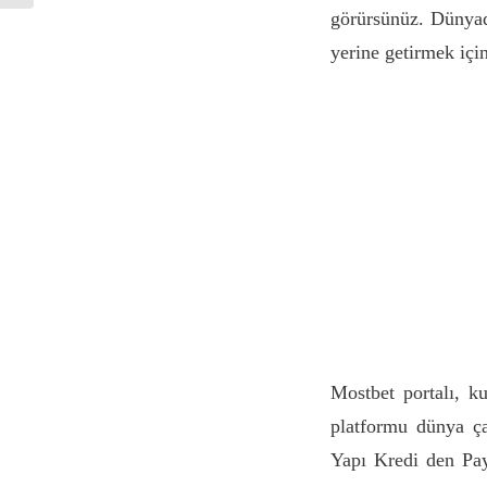
görürsünüz. Dünyad
yerine getirmek için 
Mostbet portalı, ku
platformu dünya ça
Yapı Kredi den Pay