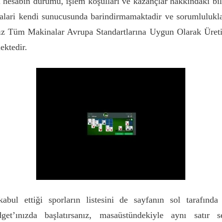
i hesabın durumu, işlem koşulları ve kazançlar hakkındaki bilg
alari kendi sunucusunda barindirmamaktadir ve sorumluluklar
ız Tüm Makinalar Avrupa Standartlarına Uygun Olarak Üretil
ektedir.
abul ettiği sporların listesini de sayfanın sol tarafınd
adget’ınızda başlatırsanız, masaüstündekiyle aynı satır 