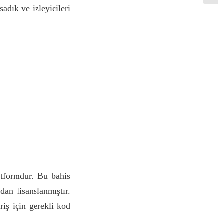
 sadık ve izleyicileri
latformdur. Bu bahis
an lisanslanmıştır.
iş için gerekli kod