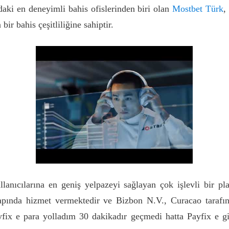
aki en deneyimli bahis ofislerinden biri olan
Mostbet Türk
,
bir bahis çeşitliliğine sahiptir.
llanıcılarına en geniş yelpazeyi sağlayan çok işlevli bir p
pında hizmet vermektedir ve Bizbon N.V., Curacao tarafınd
fix e para yolladım 30 dakikadır geçmedi hatta Payfix e gir