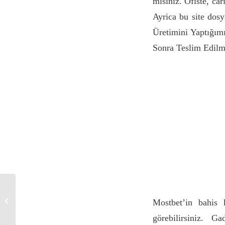
misiniz. Ofiste, car
Ayrica bu site dosy
Üretimini Yaptığım
Sonra Teslim Edilm
«1win Uzbekistan ⬅️ Rasmiy Sayti
Bukmekerlik Kompaniyasining
Mostbet’in bahis k
Recambios...
görebilirsiniz. G